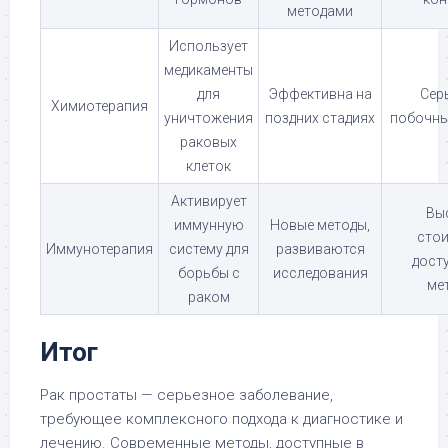
методами
Использует
медикаменты
для
Эффективна на
Сер
Химиотерапия
уничтожения
поздних стадиях
побочны
раковых
клеток
Активирует
Вы
иммунную
Новые методы,
стои
Иммунотерапия
систему для
развиваются
дост
борьбы с
исследования
ме
раком
Итог
Рак простаты — серьезное заболевание,
требующее комплексного подхода к диагностике и
лечению. Современные методы, доступные в