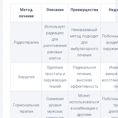
Метод
Описание
Преимущества
Недо
лечения
Использует
Неинвазивный
радиацию
метод, подходит
Побочны
для
Радиотерапия
для
воздей
уничтожения
амбулаторного
окружаю
раковых
лечения
клеток
Удаление
Радикальное
Инва
простаты и
лечение,
вмешат
Хирургия
окружающих
высокая
восстан
тканей
эффективность
пе
Может
Снижение
Побочны
использоваться
Гормональная
уровня
тр
в комбинации с
терапия
мужских
длит
другими
гормонов
кон