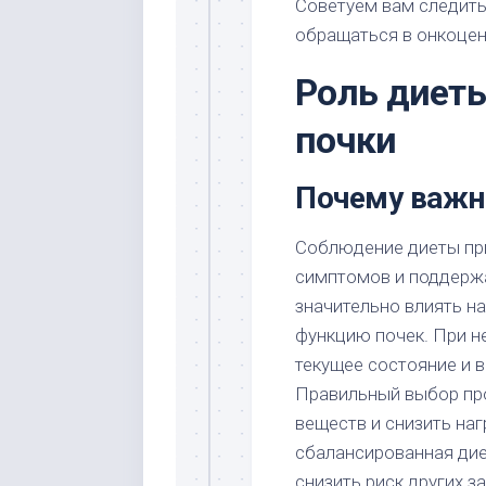
Советуем вам следить
обращаться в онкоцен
Роль диеты
почки
Почему важн
Соблюдение диеты при
симптомов и поддерж
значительно влиять н
функцию почек. При н
текущее состояние и 
Правильный выбор про
веществ и снизить наг
сбалансированная ди
снизить риск других з