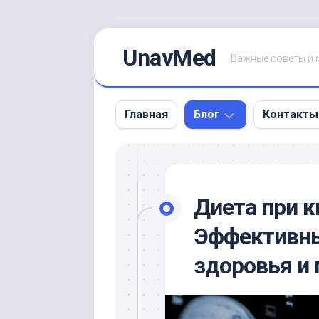
Skip
UnavMed
to
Важные советы и 
content
Главная
Блог
Контакты
Рак
вилочковой
железы:
Диета при к
Симптомы,
Диагностика
Эффективны
и
Лечение
здоровья и 
|
Онкоцентр
Москва