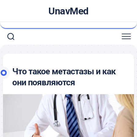
Skip
UnavMed
to
content
Что такое метастазы и как
они появляются