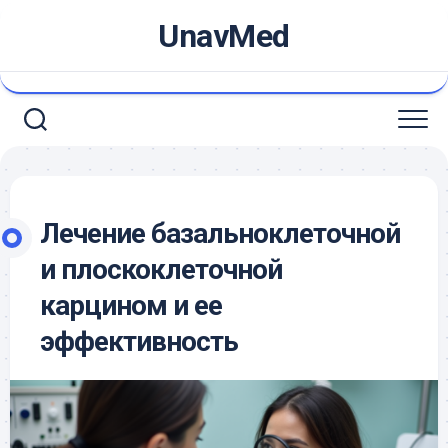
Skip
UnavMed
to
content
Лечение базальноклеточной
и плоскоклеточной
карцином и ее
эффективность