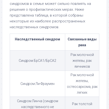
синдромов в семье может сильно повлиять на
решения о профилактических мерах. Ниже
представлена таблица, в которой собраны
некоторые из наиболее распространенных
наследственных синдромов.
Наследственный синдром
Связанные виды
рака
Рак молочной
Синдром БрCA1/БрCA2
железы, рак
яичников
Рак молочной
железы,
Синдром Ли-Фраумен
остеосаркома, рак
легких
Синдром Линча (синдром
Рак толстой
наследственного не