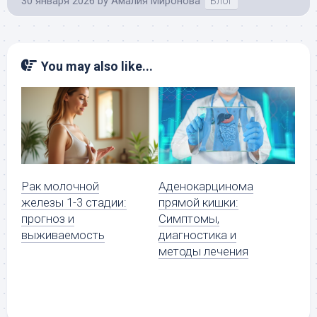
30 января 2026
by
Амалия Миронова
Блог
You may also like...
Рак молочной
Аденокарцинома
железы 1-3 стадии:
прямой кишки:
прогноз и
Симптомы,
выживаемость
диагностика и
методы лечения