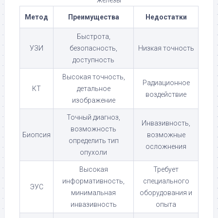
Метод
Преимущества
Недостатки
Быстрота,
УЗИ
безопасность,
Низкая точность
доступность
Высокая точность,
Радиационное
КТ
детальное
воздействие
изображение
Точный диагноз,
Инвазивность,
возможность
Биопсия
возможные
определить тип
осложнения
опухоли
Высокая
Требует
информативность,
специального
ЭУС
минимальная
оборудования и
инвазивность
опыта