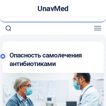
Skip
UnavMed
to
content
Опасность самолечения
антибиотиками