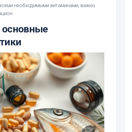
 всеми необходимыми витаминами, важно
ацион.
 основные
стики