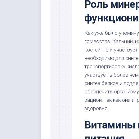
Роль минер
функциони
Как уже было упомян
гомеостаз. Кальций, 
костей, но и участвуе
необходимо для синте
транспортировку кисло
участвует в более че
синтез белков и подд
обеспечить организму
рацион, так как они и
здоровья.
Витамины 
питания