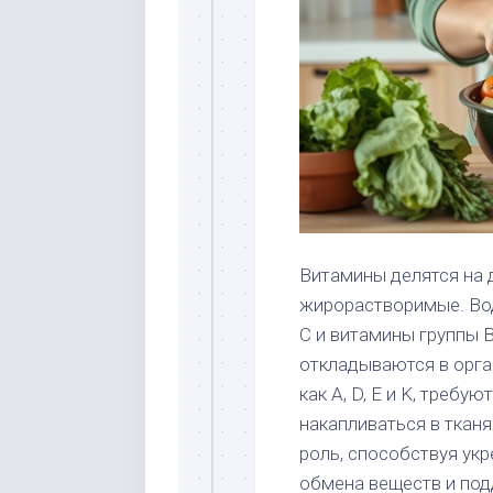
Витамины делятся на 
жирорастворимые. Вод
C и витамины группы B
откладываются в орга
как A, D, E и K, требу
накапливаться в ткан
роль, способствуя ук
обмена веществ и по