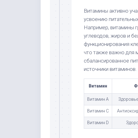
Витамины активно уча
усвоению питательных
Например, витамины 
углеводов, жиров и бе
функционирования кле
что также важно для
сбалансированное пит
источники витаминов.
Витамин
Ф
Витамин A
Здоровье
Витамин C
Антиокси
Витамин D
Здоро