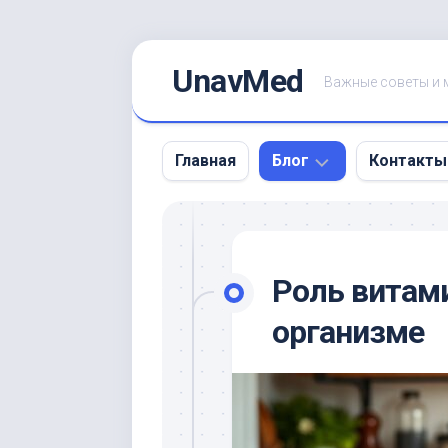
Skip
UnavMed
to
Важные советы и 
content
Главная
Блог
Контакты
Рак
вилочковой
железы:
Роль витам
Симптомы,
Диагностика
организме
и
Лечение
|
Онкоцентр
Москва